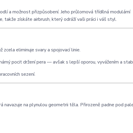
odlí a možnost přizpůsobení. Jeho průlomová třídílná modulární
že získáte airbrush, který odráží vaši práci i váš styl.
zcela eliminuje svary a spojovací linie.
 známý pocit držení pera — avšak s lepší oporou, vyvážením a stabi
racovních sezení.
rá navazuje na plynulou geometrii těla. Přirozeně padne pod pal