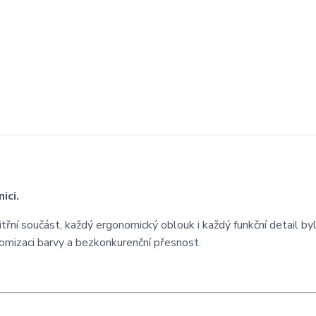
ici.
řní součást, každý ergonomický oblouk i každý funkční detail by
atomizaci barvy a bezkonkurenční přesnost.