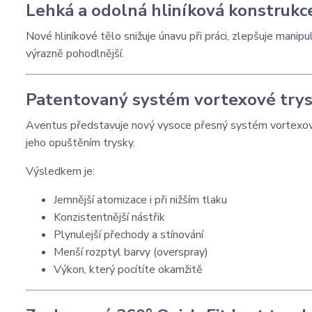
Lehká a odolná hliníková konstrukc
Nové hliníkové tělo snižuje únavu při práci, zlepšuje manipu
výrazně pohodlnější.
Patentovaný systém vortexové try
Aventus představuje nový vysoce přesný systém vortexovéh
jeho opuštěním trysky.
Výsledkem je:
Jemnější atomizace i při nižším tlaku
Konzistentnější nástřik
Plynulejší přechody a stínování
Menší rozptyl barvy (overspray)
Výkon, který pocítíte okamžitě