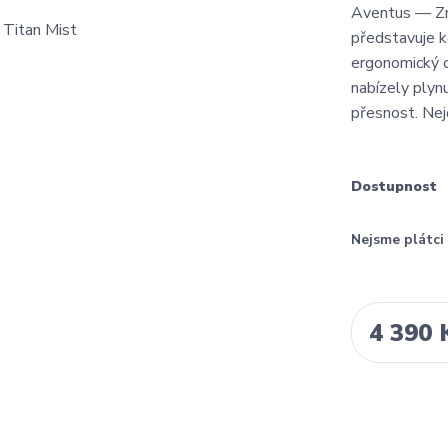
Aventus — Zno
představuje k
ergonomický o
nabízely plynu
přesnost. Nej
Dostupnost
Nejsme plátc
4 390 