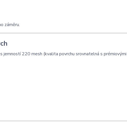
ho záměru.
rch
í s jemností 220 mesh (kvalita povrchu srovnatelná s prémiovými