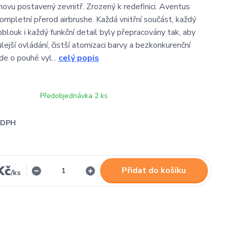
vu postavený zevnitř. Zrozený k redefinici. Aventus
ompletní přerod airbrushe. Každá vnitřní součást, každý
blouk i každý funkční detail byly přepracovány tak, aby
lejší ovládání, čistší atomizaci barvy a bezkonkurenční
de o pouhé vyl...
celý popis
Předobjednávka 2 ks
i DPH
Kč
Přidat do košíku
/
ks