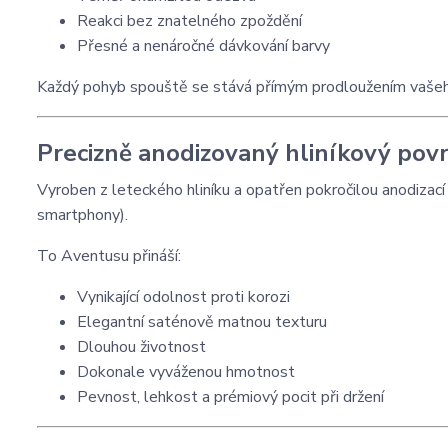
Reakci bez znatelného zpoždění
Přesné a nenáročné dávkování barvy
Každý pohyb spouště se stává přímým prodloužením vaše
Precizně anodizovaný hliníkový pov
Vyroben z leteckého hliníku a opatřen pokročilou anodizac
smartphony).
To Aventusu přináší:
Vynikající odolnost proti korozi
Elegantní saténově matnou texturu
Dlouhou životnost
Dokonale vyváženou hmotnost
Pevnost, lehkost a prémiový pocit při držení