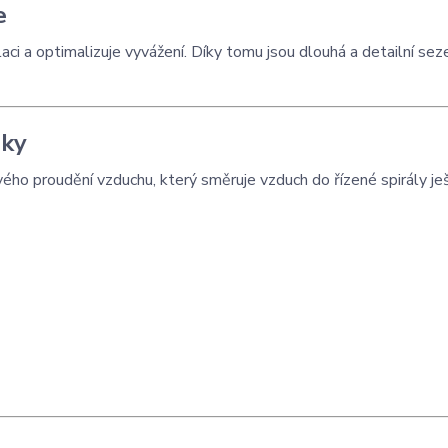
e
laci a optimalizuje vyvážení. Díky tomu jsou dlouhá a detailní sez
sky
o proudění vzduchu, který směruje vzduch do řízené spirály je