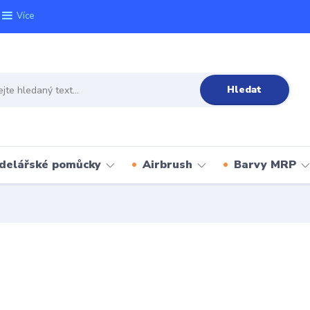
Více
Hledat
delářské pomůcky
Airbrush
Barvy MRP