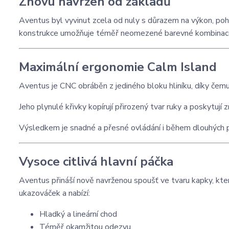
Znovu navržen od základů
Aventus byl vyvinut zcela od nuly s důrazem na výkon, poh
konstrukce umožňuje téměř neomezené barevné kombinace, tak
Maximální ergonomie Calm Island
Aventus je CNC obráběn z jediného bloku hliníku, díky čemuž 
Jeho plynulé křivky kopírují přirozený tvar ruky a poskytují
Výsledkem je snadné a přesné ovládání i během dlouhých p
Vysoce citlivá hlavní páčka
Aventus přináší nově navrženou spoušť ve tvaru kapky, kte
ukazováček a nabízí:
Hladký a lineární chod
Téměř okamžitou odezvu