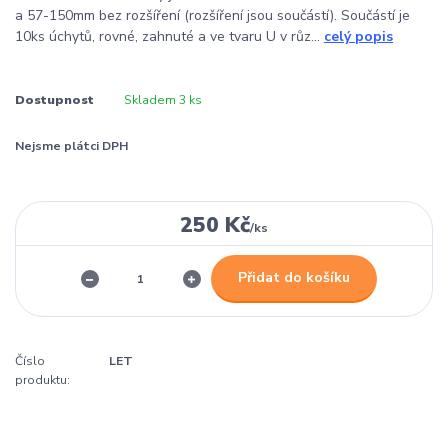
a 57-150mm bez rozšíření (rozšíření jsou součástí). Součástí je
10ks úchytů, rovné, zahnuté a ve tvaru U v růz...
celý popis
Dostupnost
Skladem 3 ks
Nejsme plátci DPH
250 Kč
/
ks
Přidat do košíku
Číslo
LET
produktu: