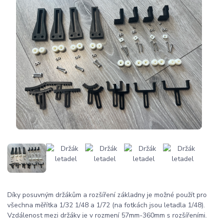
Díky posuvným držákům a rozšíření základny je možné použít pro
všechna měřítka 1/32 1/48 a 1/72 (na fotkách jsou letadla 1/48).
Vzdálenost mezi držáky je v rozmení 57mm-360mm s rozšířeními.