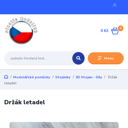
0
0 Kč
Menu
Modelářské pomůcky
Stojánky
3D Stojan - Díly
Držák
letadel
Držák letadel