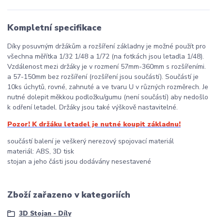
Kompletní specifikace
Díky posuvným držákům a rozšíření základny je možné použít pro
všechna měřítka 1/32 1/48 a 1/72 (na fotkách jsou letadla 1/48).
Vzdálenost mezi držáky je v rozmení 57mm-360mm s rozšířeními.
a 57-150mm bez rozšíření (rozšíření jsou součástí). Součástí je
10ks úchytů, rovné, zahnuté a ve tvaru U v různých rozměrech. Je
nutné dolepit měkkou podložku/gumu (není součástí) aby nedošlo
k odření letadel. Držáky jsou také výškově nastavitelné.
Pozor! K držáku letadel je nutné koupit základnu!
součástí balení je veškerý nerezový spojovací materiál
materiál: ABS, 3D tisk
stojan a jeho části jsou dodávány nesestavené
Zboží zařazeno v kategoriích
3D Stojan - Díly