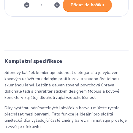
Přidat do košíku
Kompletní specifikace
Sifonový kalíšek kombinuje odolnost s elegancí a je vybaven
kovovým uzávěrem odolným proti korozi a snadno čistitelnou
skleněnou lahví. Leštěná galvanizovaná povrchová úprava
dokonale ladí s charakteristickým designem Mobius a kovové
konektory zajišťují dlouhotrvající vzduchotěsnost.
Díky systému odnímatelných lahviček s barvou můžete rychle
přecházet mezi barvami. Tato funkce je ideální pro složitá
umělecká díla vyžadující časté změny barev, minimalizuje prostoje
a zvyšuje efektivitu.