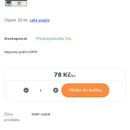
Objem 20 ml.
celý popis
Dostupnost
Předobjednávka 3 ks
Nejsme plátci DPH
78 Kč
/
ks
Přidat do košíku
Číslo
MRP-A018
produktu: