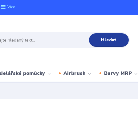
Více
Hledat
delářské pomůcky
Airbrush
Barvy MRP