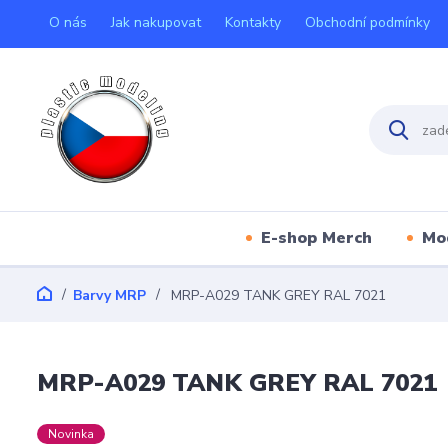
O nás
Jak nakupovat
Kontakty
Obchodní podmínky
E-shop Merch
Mo
Barvy MRP
MRP-A029 TANK GREY RAL 7021
MRP-A029 TANK GREY RAL 7021
Novinka