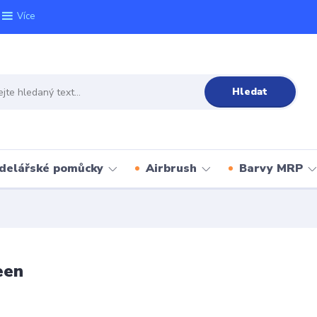
Více
Hledat
delářské pomůcky
Airbrush
Barvy MRP
een