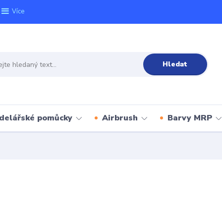
Více
Hledat
delářské pomůcky
Airbrush
Barvy MRP