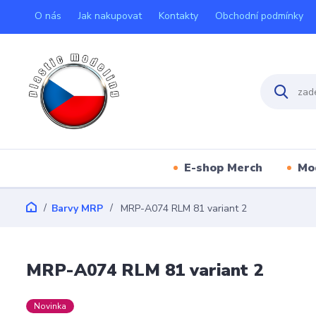
O nás
Jak nakupovat
Kontakty
Obchodní podmínky
E-shop Merch
Mo
Barvy MRP
MRP-A074 RLM 81 variant 2
MRP-A074 RLM 81 variant 2
Novinka