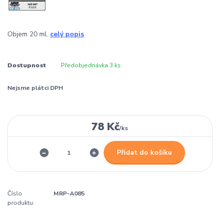
Objem 20 ml.
celý popis
Dostupnost
Předobjednávka 3 ks
Nejsme plátci DPH
78 Kč
/
ks
Přidat do košíku
Číslo
MRP-A085
produktu: