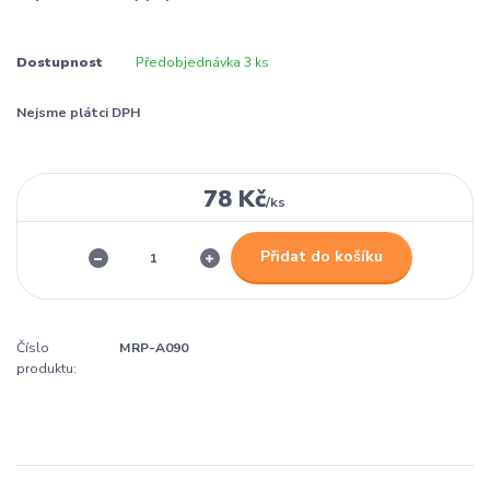
Dostupnost
Předobjednávka 3 ks
Nejsme plátci DPH
78 Kč
/
ks
Přidat do košíku
Číslo
MRP-A090
produktu: