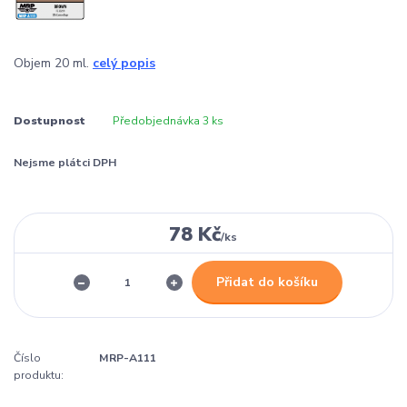
Objem 20 ml.
celý popis
Dostupnost
Předobjednávka 3 ks
Nejsme plátci DPH
78 Kč
/
ks
Přidat do košíku
Číslo
MRP-A111
produktu: