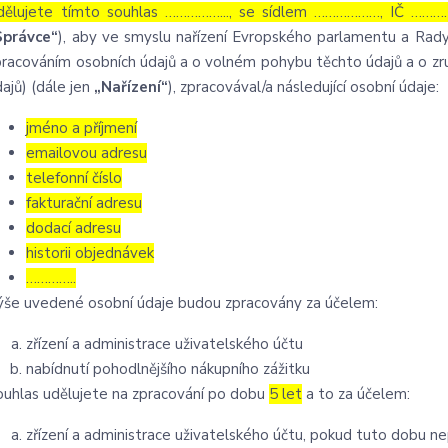
dělujete tímto souhlas ……………..., se sídlem ………………, IČ …………
Správce“
), aby ve smyslu nařízení Evropského parlamentu a Rady
pracováním osobních údajů a o volném pohybu těchto údajů a o zru
ajů) (dále jen
„Nařízení“
), zpracovával/a následující osobní údaje:
jméno a příjmení
emailovou adresu
telefonní číslo
fakturační adresu
dodací adresu
historii objednávek
…………..
ýše uvedené osobní údaje budou zpracovány za účelem:
zřízení a administrace uživatelského účtu
nabídnutí pohodlnějšího nákupního zážitku
ouhlas udělujete na zpracování po dobu
5 let
a to za účelem:
zřízení a administrace uživatelského účtu, pokud tuto dobu n