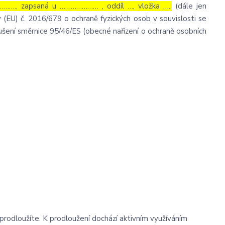
……., zapsaná u ………………… , oddíl …, vložka …..
(dále jen
 (EU) č. 2016/679 o ochraně fyzických osob v souvislosti se
šení směrnice 95/46/ES (obecné nařízení o ochraně osobních
eprodloužíte. K prodloužení dochází aktivním využíváním