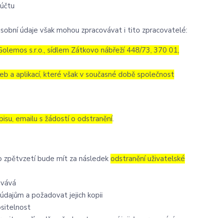
 účtu
sobní údaje však mohou zpracovávat i tito zpracovatelé:
olemos s.r.o., sídlem Zátkovo nábřeží 448/73, 370 01,
eb a aplikací, které však v současné době společnost
pisu, emailu s žádostí o odstranění
.
to zpětvzetí bude mít za následek
odstranění uživatelské
ovává
údajům a požadovat jejich kopii
ositelnost