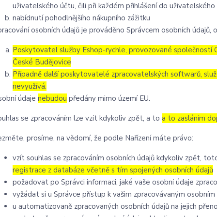
uživatelského účtu, čili při každém přihlášení do uživatelského
nabídnutí pohodlnějšího nákupního zážitku
pracování osobních údajů je prováděno Správcem osobních údajů, o
Poskytovatel služby Eshop-rychle, provozované společností G
České Budějovice
Případně další poskytovatelé zpracovatelských softwarů, služ
nevyužívá.
sobní údaje
nebudou
předány mimo území EU.
ouhlas se zpracováním lze vzít kdykoliv zpět, a to
a to zasláním do
ezměte, prosíme, na vědomí, že podle Nařízení máte právo:
vzít souhlas se zpracováním osobních údajů kdykoliv zpět, to
registrace z databáze včetně s tím spojených osobních údajů
požadovat po Správci informaci, jaké vaše osobní údaje zprac
vyžádat si u Správce přístup k vašim zpracovávaným osobním 
u automatizovaně zpracovaných osobních údajů na jejich přen