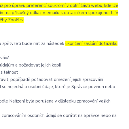
az pro úpravu preferencí soukromí v dolní části webu, kde lze
tím na příslušný odkaz v emailu s dotazníkem spokojenosti. V
žby Zboží.cz
.
to zpětvzetí bude mít za následek
ukončení zasílání dotazníku
ovává
údajům a požadovat jejich kopii
ositelnost
avit, popřípadě požadovat omezení jejich zpracování
 se nejedná o osobní údaje, které je Správce povinen nebo
odle Nařízení byla porušena v důsledku zpracování vašich
se zpracováním osobních údajů se obrátit na Správce nebo na