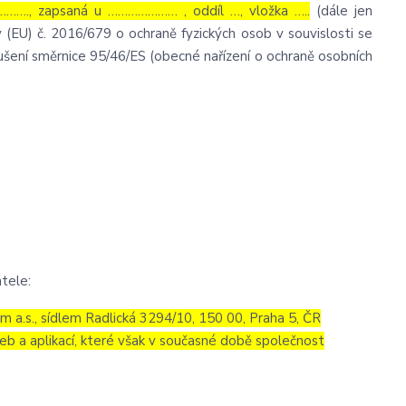
……., zapsaná u ………………… , oddíl …, vložka …..
(dále jen
 (EU) č. 2016/679 o ochraně fyzických osob v souvislosti se
šení směrnice 95/46/ES (obecné nařízení o ochraně osobních
tele:
 a.s., sídlem Radlická 3294/10, 150 00, Praha 5, ČR
eb a aplikací, které však v současné době společnost