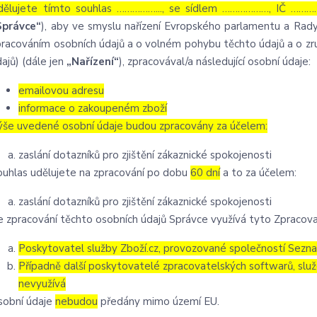
dělujete tímto souhlas ……………..., se sídlem ………………, IČ …………
Správce“
), aby ve smyslu nařízení Evropského parlamentu a Rady
pracováním osobních údajů a o volném pohybu těchto údajů a o zru
ajů) (dále jen
„Nařízení“
), zpracovával/a následující osobní údaje:
emailovou adresu
informace o zakoupeném zboží
ýše uvedené osobní údaje budou zpracovány za účelem:
zaslání dotazníků pro zjištění zákaznické spokojenosti
ouhlas udělujete na zpracování po dobu
60 dní
a to za účelem:
zaslání dotazníků pro zjištění zákaznické spokojenosti
e zpracování těchto osobních údajů Správce využívá tyto Zpracova
Poskytovatel služby Zboží.cz, provozované společností Seznam
Případně další poskytovatelé zpracovatelských softwarů, služ
nevyužívá
sobní údaje
nebudou
předány mimo území EU.