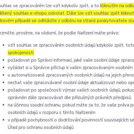
ouhlas se zpracováním lze vzít kdykoliv zpět, a to
kliknutím na odk
dělený souhlas e-shopu odvolat. Dále lze vzít souhlas zpět kliknu
akovém případě se odhlásíte z odběru na straně poskytovatele slu
ezměte, prosíme, na vědomí, že podle Nařízení máte právo:
vzít souhlas se zpracováním osobních údajů kdykoliv zpět, to
spokojenosti
požadovat po Správci informaci, jaké vaše osobní údaje zprac
vyžádat si u Správce přístup k vašim zpracovávaným osobním 
u automatizovaně zpracovaných osobních údajů na jejich přen
nechat vaše zpracovávané osobní údaje aktualizovat nebo opr
požadovat po společnosti výmaz vašich osobních údajů, pokud
oprávněn dále zpracovávat dle příslušných právních předpisů
na účinnou soudní ochranu, pokud máte za to, že vaše práva p
osobních údajů v rozporu s tímto Nařízením
v případě pochybností o dodržování povinností souvisejících 
Úřad pro ochranu osobních údajů