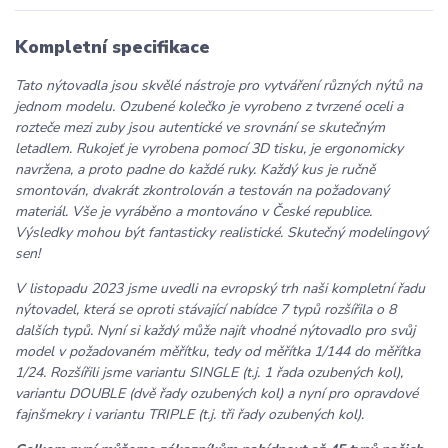
Kompletní specifikace
Tato nýtovadla jsou skvělé nástroje pro vytváření různých nýtů na
jednom modelu. Ozubené kolečko je vyrobeno z tvrzené oceli a
rozteče mezi zuby jsou autentické ve srovnání se skutečným
letadlem. Rukojeť je vyrobena pomocí 3D tisku, je ergonomicky
navržena, a proto padne do každé ruky. Každý kus je ručně
smontován, dvakrát zkontrolován a testován na požadovaný
materiál. Vše je vyráběno a montováno v České republice.
Výsledky mohou být fantasticky realistické. Skutečný modelingový
sen!
V listopadu 2023 jsme uvedli na evropský trh naši kompletní řadu
nýtovadel, která se oproti stávající nabídce 7 typů rozšířila o 8
dalších typů. Nyní si každý může najít vhodné nýtovadlo pro svůj
model v požadovaném měřítku, tedy od měřítka 1/144 do měřítka
1/24. Rozšířili jsme variantu SINGLE (t.j. 1 řada ozubených kol),
variantu DOUBLE (dvě řady ozubených kol) a nyní pro opravdové
fajnšmekry i variantu TRIPLE (t.j. tři řady ozubených kol).