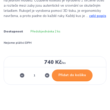
na jednom modelu. Ozubené kolečko je vyrobeno z tvrzené oceli
a rozteče mezi zuby jsou autentické ve srovnání se skutečným
letadlem. Rukojeť je vyrobena pomocí 3D tisku, je ergonomicky
navržena, a proto padne do každé ruky. Každý kus je ...
celý popis
Dostupnost
Předobjednávka 2 ks
Nejsme plátci DPH
740 Kč
/
ks
Přidat do košíku