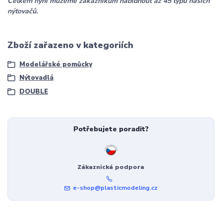
Celkem nyní můžeme zákazníkům nabídnout až 45 typů našich
nýtovačů.
Zboží zařazeno v kategoriích
Modelářské pomůcky
Nýtovadlá
DOUBLE
Potřebujete poradit?
Zákaznická podpora
e-shop@plasticmodeling.cz