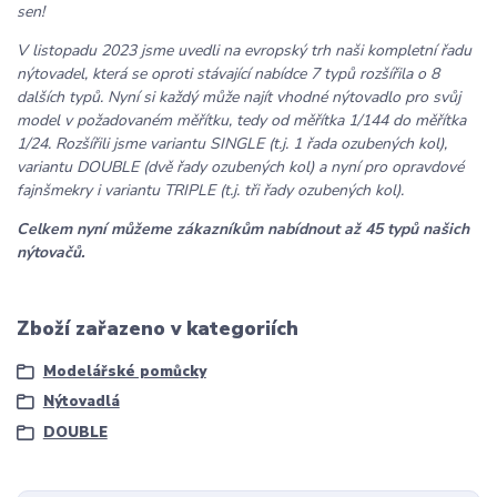
sen!
V listopadu 2023 jsme uvedli na evropský trh naši kompletní řadu
nýtovadel, která se oproti stávající nabídce 7 typů rozšířila o 8
dalších typů. Nyní si každý může najít vhodné nýtovadlo pro svůj
model v požadovaném měřítku, tedy od měřítka 1/144 do měřítka
1/24. Rozšířili jsme variantu SINGLE (t.j. 1 řada ozubených kol),
variantu DOUBLE (dvě řady ozubených kol) a nyní pro opravdové
fajnšmekry i variantu TRIPLE (t.j. tři řady ozubených kol).
Celkem nyní můžeme zákazníkům nabídnout až 45 typů našich
nýtovačů.
Zboží zařazeno v kategoriích
Modelářské pomůcky
Nýtovadlá
DOUBLE