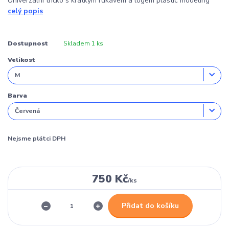
Univerzální tričko s krátkým rukávem a logem plastic modeling
celý popis
Dostupnost
Skladem 1 ks
Velikost
Barva
Nejsme plátci DPH
750 Kč
/
ks
Přidat do košíku