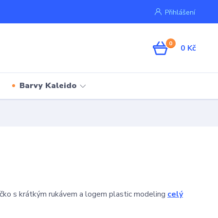
Přihlášení
0
0 Kč
Barvy Kaleido
ričko s krátkým rukávem a logem plastic modeling
celý