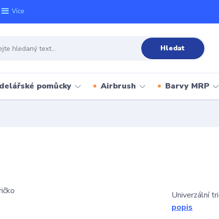
Více
Hledat
delářské pomůcky
Airbrush
Barvy MRP
Univerzální t
popis