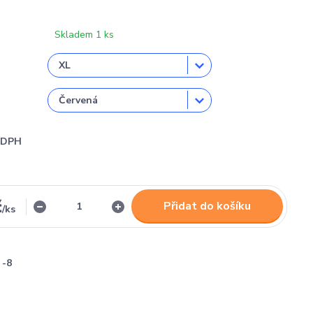
Skladem 1 ks
i DPH
č
Přidat do košíku
/
ks
-8