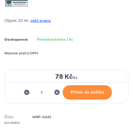
Objem 20 ml.
celý popis
Dostupnost
Předobjednávka 3 ks
Nejsme plátci DPH
78 Kč
/
ks
Přidat do košíku
Číslo
MRP-A043
produktu: