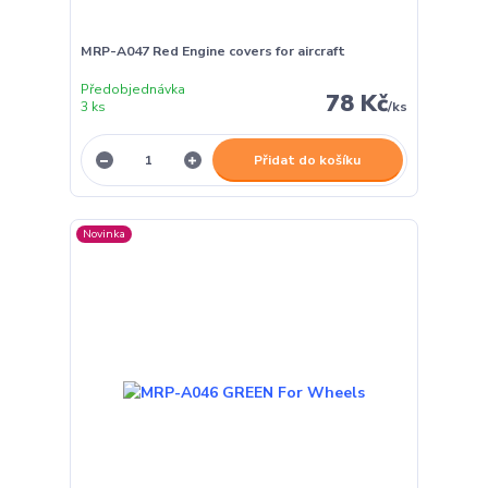
MRP-A047 Red Engine covers for aircraft
Předobjednávka
78 Kč
3 ks
/
ks
Přidat do košíku
Novinka