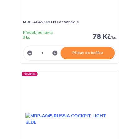
MRP-A046 GREEN For Wheels
Předobjednávka
78 Kč
3 ks
/
ks
Přidat do košíku
Novinka