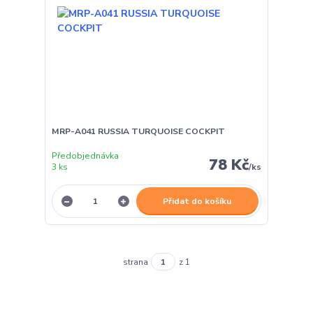
MRP-A041 RUSSIA TURQUOISE COCKPIT
Předobjednávka
78 Kč
3 ks
/
ks
Přidat do košíku
strana
z 1