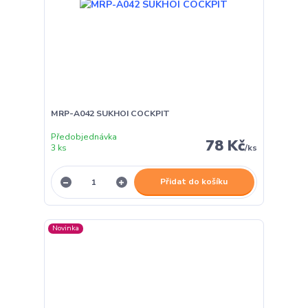
MRP-A042 SUKHOI COCKPIT
Předobjednávka
78 Kč
3 ks
/
ks
Přidat do košíku
Novinka