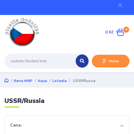
0
0 Kč
Menu
Barvy MRP
Aqua
Letadla
USSR/Russia
USSR/Russia
Cena: