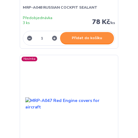
MRP-A048 RUSSIAN COCKPIT SEALANT
Předobjednávka
78 Kč
3 ks
/
ks
Přidat do košíku
Novinka